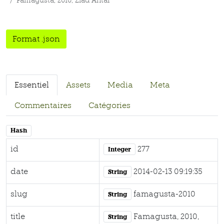
Famagusta, 2010, Ziad Antar
Format .json
Essentiel
Assets
Media
Meta
Commentaires
Catégories
Hash
id
277
Integer
date
2014-02-13 09:19:35
String
slug
famagusta-2010
String
title
Famagusta, 2010,
String