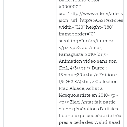
#000000;"
src="http://www.arte.tv/arte_v
json_url=http%3A%2F%2Fcreat
width="320" height="180"
frameborder="0"
scrolling="no"></iframe>
</p> <p>Ziad Antar,
Famagusta, 2010<br />
Animation vidéo sans son
(PAL, 4/3)<br /> Durée :
1&rsquo;30 »<br /> Edition :
1/5 (+ 2 EA)<br /> Collection
Frac Alsace, Achat à
l&rsquo;artiste en 2010</p>
<p>« Ziad Antar fait partie
d’une génération d’artistes
libanais qui succède de très
près à celle des Walid Raad