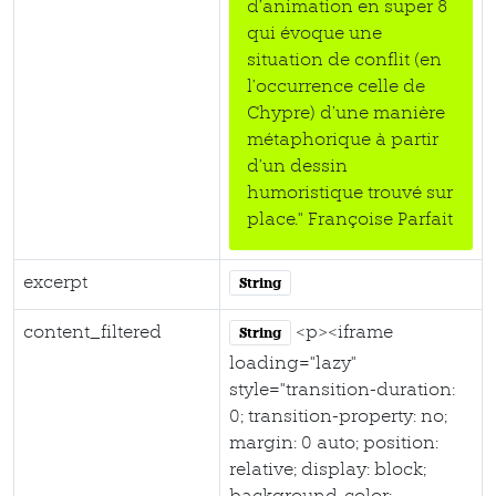
d’animation en super 8
qui évoque une
situation de conflit (en
l’occurrence celle de
Chypre) d’une manière
métaphorique à partir
d’un dessin
humoristique trouvé sur
place." Françoise Parfait
excerpt
String
content_filtered
<p><iframe
String
loading="lazy"
style="transition-duration:
0; transition-property: no;
margin: 0 auto; position:
relative; display: block;
background-color: