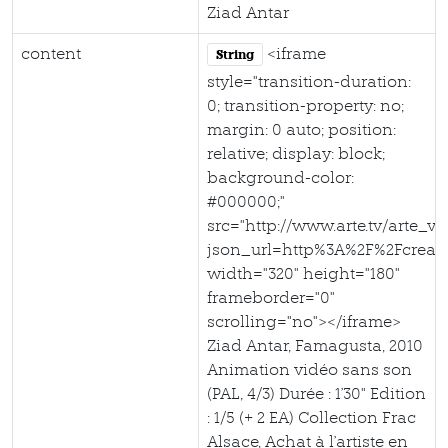
Ziad Antar
content
<iframe
String
style="transition-duration:
0; transition-property: no;
margin: 0 auto; position:
relative; display: block;
background-color:
#000000;"
src="http://www.arte.tv/arte_v
json_url=http%3A%2F%2Fcreat
width="320" height="180"
frameborder="0"
scrolling="no"></iframe>
Ziad Antar, Famagusta, 2010
Animation vidéo sans son
(PAL, 4/3) Durée : 1'30" Edition
: 1/5 (+ 2 EA) Collection Frac
Alsace, Achat à l'artiste en