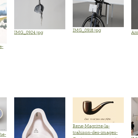
IMG_0918.jpg
IMG_0924.jpg
Ami
e-
Rene-Magritte-la-
trahison-des-images-
he-