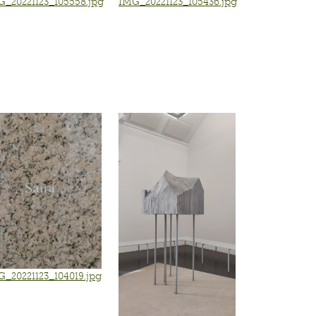
G_20221123_105558.jpg
IMG_20221123_105436.jpg
_20221123_104019.jpg