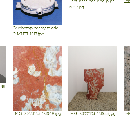
IM
Ceci-nest-pas-une-pipe-
1929.jpg
Duchamp-ready-made-
R.MUTT-1917.jpg
jpg
IMG_20221123_121949.jpg
IMG_20221123_121933.jpg
IMG