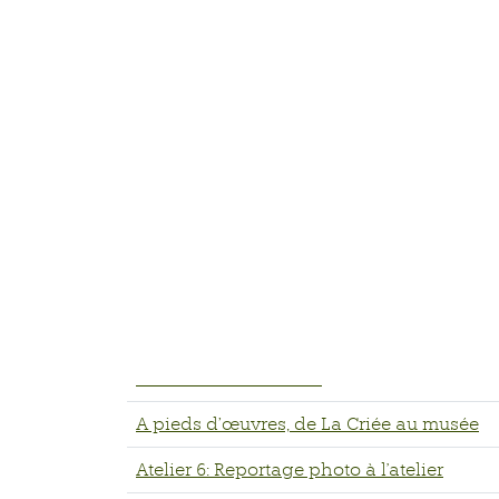
Format .json
Items
Nom
Les mots des outils et des techniques de fa
On stage
La Petite Fabrique d'un diorama dans DA
Visite avec Bulle de Français
Le travail des enfants
A pieds d’œuvres, de La Criée au musée
Atelier 6: Reportage photo à l'atelier