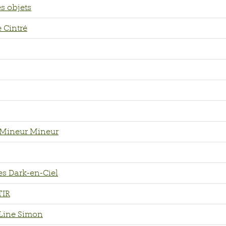
es objets
e Cintré
e Mineur Mineur
es Dark-en-Ciel
TIR
e Line Simon