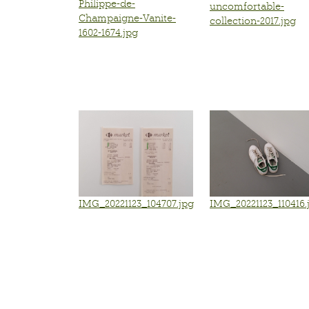
Philippe-de-
uncomfortable-
Champaigne-Vanite-
collection-2017.jpg
1602-1674.jpg
IMG_20221123_104707.jpg
IMG_20221123_110416.