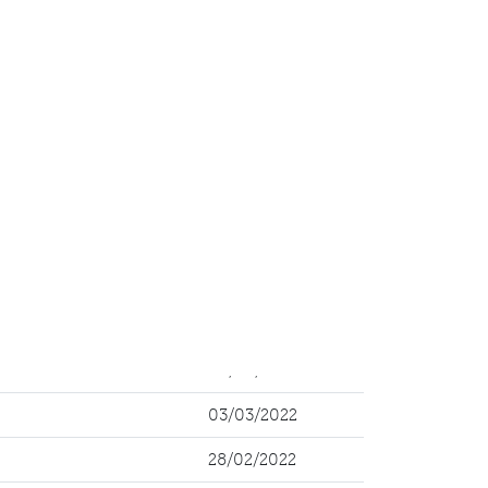
Date
14/03/2022
12/03/2022
10/03/2022
08/03/2022
04/03/2022
03/03/2022
28/02/2022