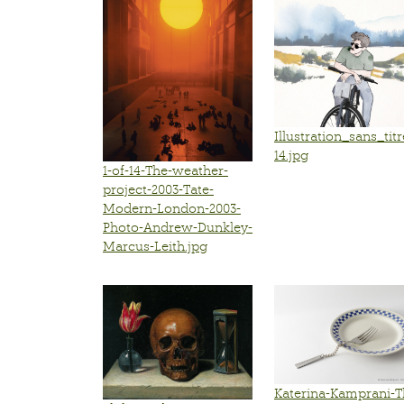
Illustration_sans_titr
14.jpg
1-of-14-The-weather-
project-2003-Tate-
Modern-London-2003-
Photo-Andrew-Dunkley-
Marcus-Leith.jpg
Katerina-Kamprani-T