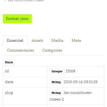
Les nourritures criées
Format .json
Essentiel
Assets
Media
Meta
Commentaires
Catégories
Hash
id
23168
Integer
date
2019-05-14 09:01:29
String
slug
les-nourritures-
String
criees-2