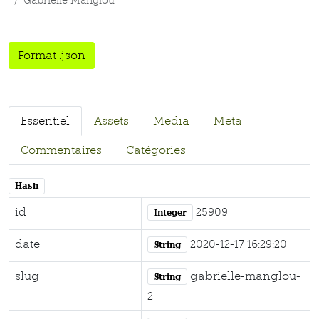
Gabrielle Manglou
Format .json
Essentiel
Assets
Media
Meta
Commentaires
Catégories
Hash
id
25909
Integer
date
2020-12-17 16:29:20
String
slug
gabrielle-manglou-
String
2