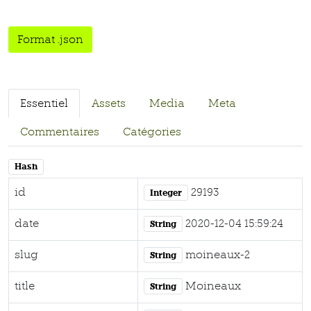
Format .json
Essentiel
Assets
Media
Meta
Commentaires
Catégories
Hash
id
29193
Integer
date
2020-12-04 15:59:24
String
slug
moineaux-2
String
title
Moineaux
String