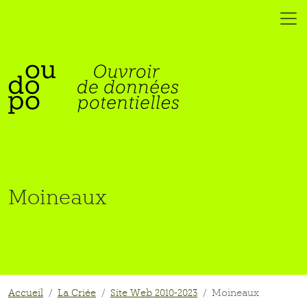
Moineaux
Accueil
La Criée
Site Web 2010-2023
Moineaux