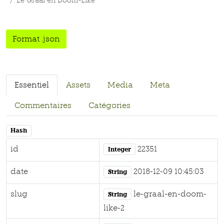
Le Graal en Doom-Like
Format .json
Essentiel
Assets
Media
Meta
Commentaires
Catégories
Hash
id
22351
Integer
date
2018-12-09 10:45:03
String
slug
le-graal-en-doom-
String
like-2