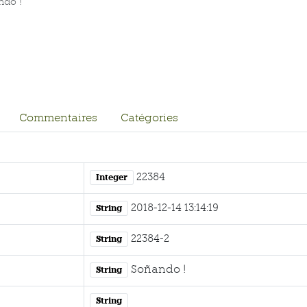
ndo !
Commentaires
Catégories
22384
Integer
2018-12-14 13:14:19
String
22384-2
String
Soñando !
String
String