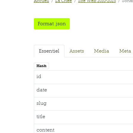
Accueil
La Criée
Site Web 2010-2023
Soña
Format .json
Essentiel
Assets
Media
Meta
Hash
id
date
slug
title
content