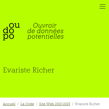
Evariste Richer
Accueil
La Criée
Site Web 2010-2023
Evariste Richer