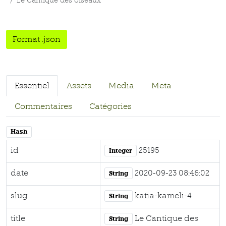
Le Cantique des oiseaux
Format .json
Essentiel
Assets
Media
Meta
Commentaires
Catégories
Hash
id
25195
Integer
date
2020-09-23 08:46:02
String
slug
katia-kameli-4
String
title
Le Cantique des
String