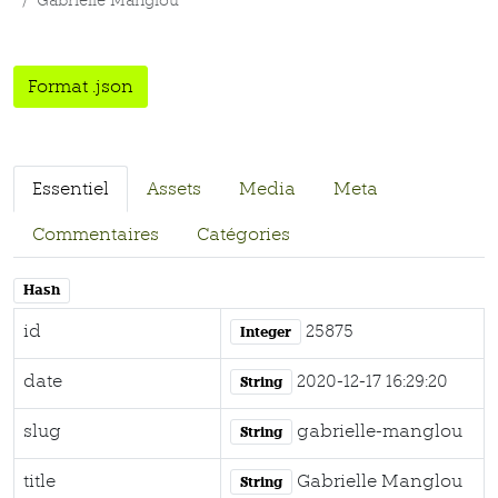
Gabrielle Manglou
Format .json
Essentiel
Assets
Media
Meta
Commentaires
Catégories
Hash
id
25875
Integer
date
2020-12-17 16:29:20
String
slug
gabrielle-manglou
String
title
Gabrielle Manglou
String