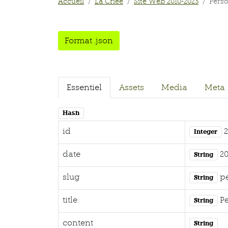
Accueil
La Criée
Site Web 2010-2023
Perso
Format .json
Essentiel
Assets
Media
Meta
Hash
id
2
Integer
date
20
String
slug
pe
String
title
Pe
String
content
String