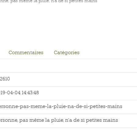
nne, pas même la pluie, n’a de si petites mains
Commentaires
Catégories
2610
19-04-04 14:43:48
rsonne-pas-meme-la-pluie-na-de-si-petites-mains
rsonne, pas même la pluie, n’a de si petites mains