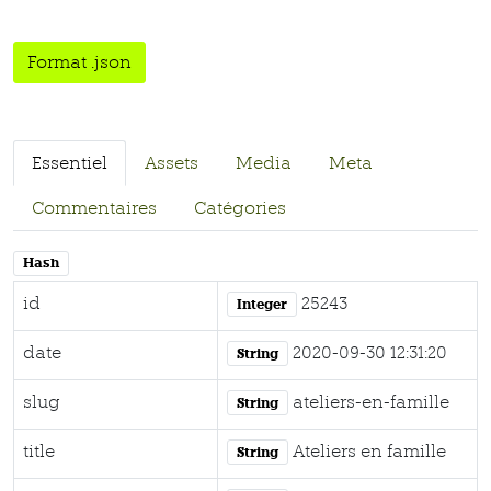
Format .json
Essentiel
Assets
Media
Meta
Commentaires
Catégories
Hash
id
25243
Integer
date
2020-09-30 12:31:20
String
slug
ateliers-en-famille
String
title
Ateliers en famille
String