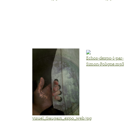
Echos-dexpo-1-par-
Simon-Poligne.mp3
visuel_Gaugain_expo_web.jpg