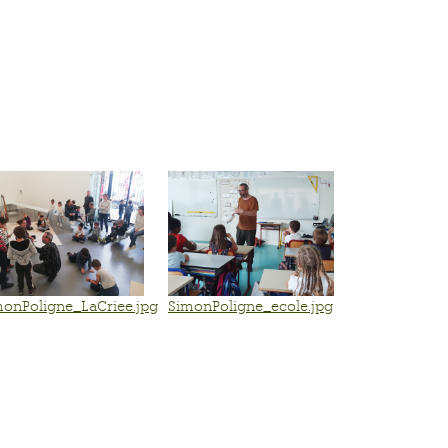
monPoligne_LaCriee.jpg
SimonPoligne_ecole.jpg