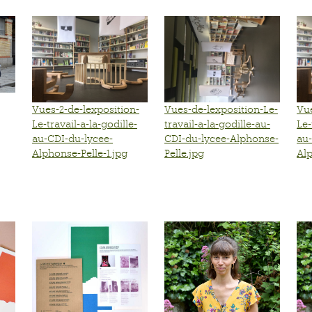
Vues-de-lexposition-Le-
Vues-2-de-lexposition-
Vue
travail-a-la-godille-au-
Le-travail-a-la-godille-
Le-
CDI-du-lycee-Alphonse-
au-CDI-du-lycee-
au-
Pelle.jpg
Alphonse-Pelle-1.jpg
Alp