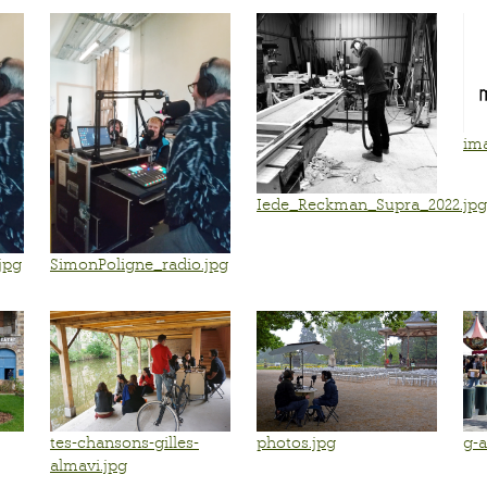
im
Iede_Reckman_Supra_2022.jpg
jpg
SimonPoligne_radio.jpg
tes-chansons-gilles-
photos.jpg
g-a
almavi.jpg