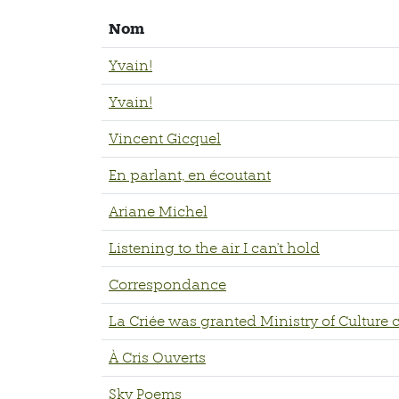
Nom
Yvain!
Yvain!
Vincent Gicquel
En parlant, en écoutant
Ariane Michel
Listening to the air I can't hold
Correspondance
La Criée was granted Ministry of Culture 
À Cris Ouverts
Sky Poems