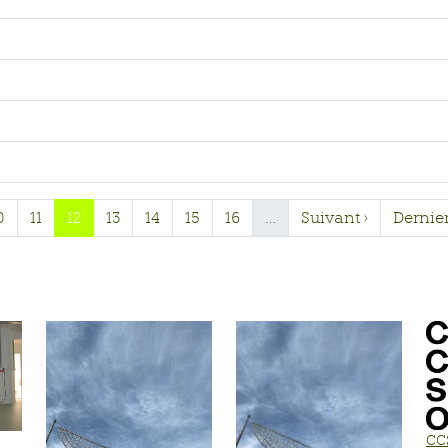
0
11
12
13
14
15
16
…
Suivant ›
Dernier
CC