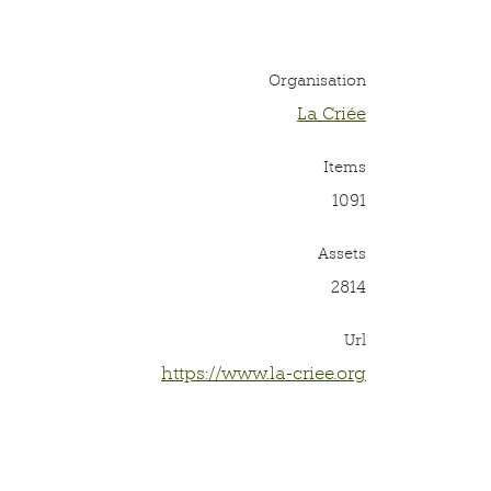
Organisation
La Criée
Items
1091
Assets
2814
Url
https://www.la-criee.org