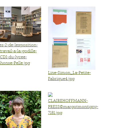
s-2-de-lexposition-
travail-a-la-godille-
CDI-du-lycee-
honse-Pelle.jpg
Line-Simon_La-Petite-
Fabrique4.jpg
CLAIREHOFFMANN-
PRESS©margotmontigny-
7181.jpg