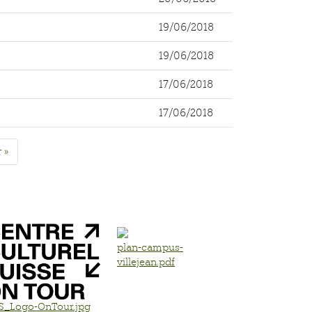
19/06/2018
19/06/2018
17/06/2018
17/06/2018
 »
plan-campus-
villejean.pdf
S_Logo-OnTour.jpg