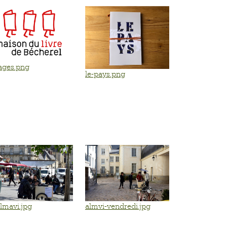
ages.png
le-pays.png
almvi-vendredi.jpg
lmavi.jpg