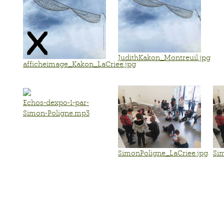
JudithKakon_Montreuil.jpg
afficheimage_Kakon_LaCriee.jpg
Echos-dexpo-1-par-
Simon-Poligne.mp3
SimonPoligne_LaCriee.jpg
Si