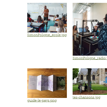
SimonPoligne_ecole.jpg
SimonPoligne_radio.
tes-chansons.jpg
guide-le-pays.png