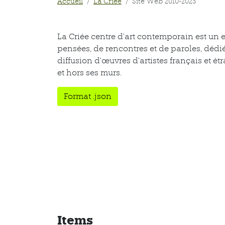
Accueil
La Criée
Site Web 2010-2023
La Criée centre d’art contemporain est un 
pensées, de rencontres et de paroles, dédié
diffusion d’œuvres d’artistes français et 
et hors ses murs.
Format .json
Items