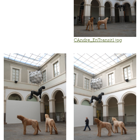
CAndre_EnTransit1.jpg