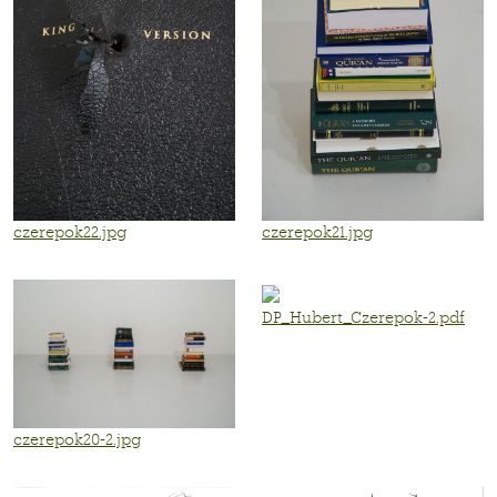
czerepok22.jpg
czerepok21.jpg
DP_Hubert_Czerepok-2.pdf
czerepok20-2.jpg