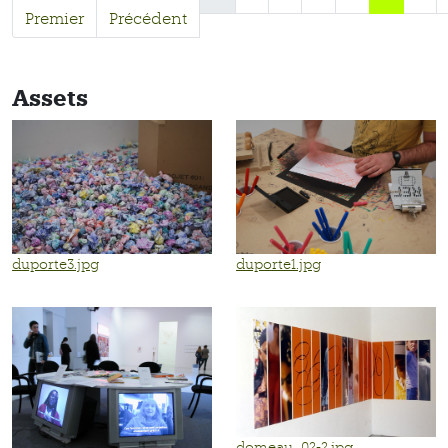
Premier
Précédent
Assets
duporte3.jpg
duporte1.jpg
domeau_02-2.jpg