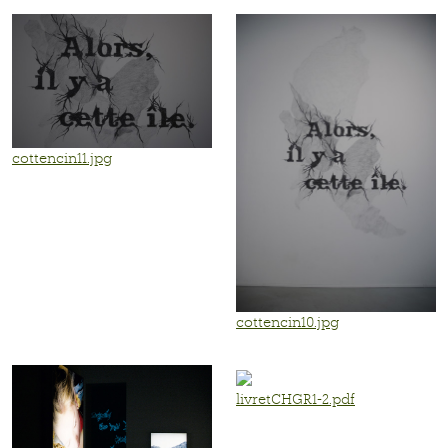
cottencin11.jpg
cottencin10.jpg
livretCHGR1-2.pdf