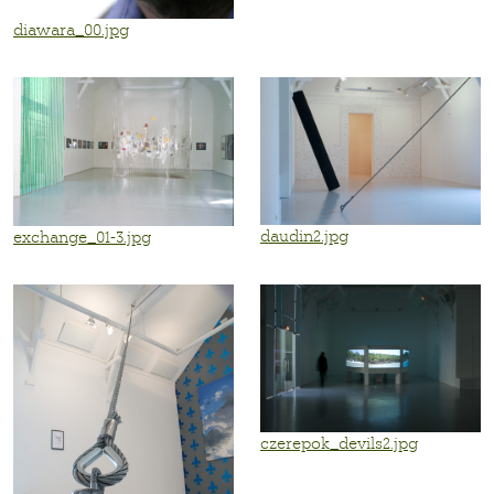
diawara_00.jpg
daudin2.jpg
exchange_01-3.jpg
czerepok_devils2.jpg