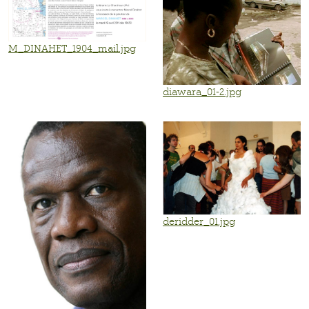
M_DINAHET_1904_mail.jpg
diawara_01-2.jpg
deridder_01.jpg