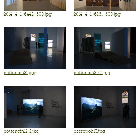
2014_4_1_6442_600.jpg
2014_4_1_6261_600.jpg
cottencin31.jpg
cottencin30-2.jpg
cottencin12-2.jpg
czerepok13.jpg