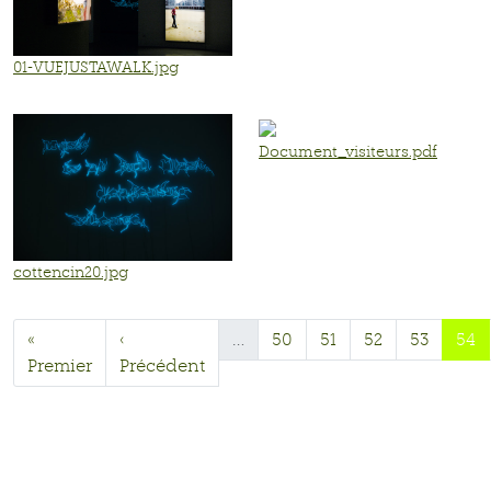
01-VUEJUSTAWALK.jpg
Document_visiteurs.pdf
cottencin20.jpg
«
‹
…
50
51
52
53
54
Premier
Précédent