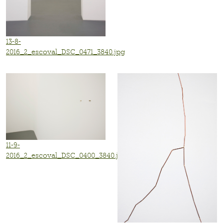
13-8-
2016_2_escoval_DSC_0471_3840.jpg
11-9-
2016_2_escoval_DSC_0400_3840.jpg