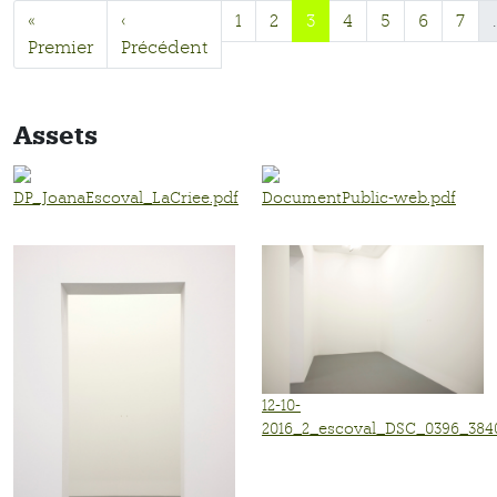
«
‹
1
2
3
4
5
6
7
Premier
Précédent
Assets
DP_JoanaEscoval_LaCriee.pdf
DocumentPublic-web.pdf
12-10-
2016_2_escoval_DSC_0396_3840