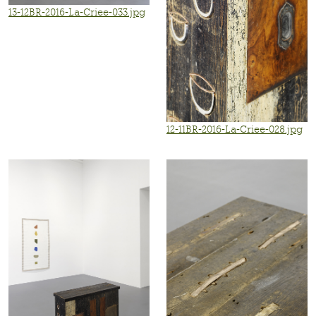
13-12BR-2016-La-Criee-033.jpg
12-11BR-2016-La-Criee-028.jpg