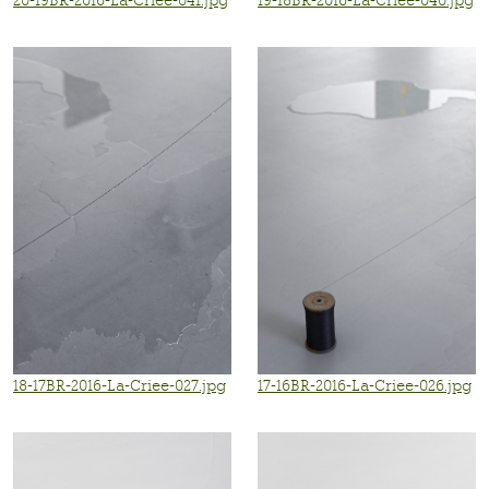
18-17BR-2016-La-Criee-027.jpg
17-16BR-2016-La-Criee-026.jpg