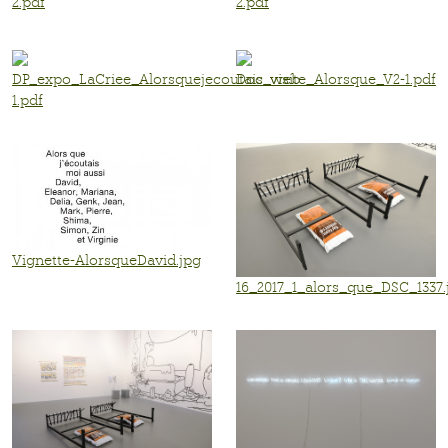
2.pdf
2.pdf
DP_expo_LaCriee_Alorsquejecoutais_web-
Doc_visite_Alorsque_V2-1.pdf
1.pdf
Vignette-AlorsqueDavid.jpg
16_2017_1_alors_que_DSC_1337.