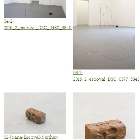
04-2-
2016_2_escoval_DSC_0480_3840.jpg
03-1-
2016_2_escoval_DSC_0377_3840
02-Joana-Escoval-Neither-