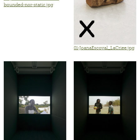
bounded-nor-static.jpg
01-JoanaEscoval_LaCriee.jpg