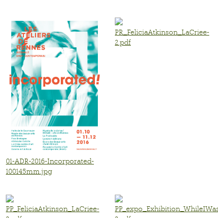
PR_FeliciaAtkinson_LaCriee-
2.pdf
01-ADR-2016-Incorporated-
100145mm.jpg
PP_FeliciaAtkinson_LaCriee-
PP_expo_Exhibition_WhileIWa