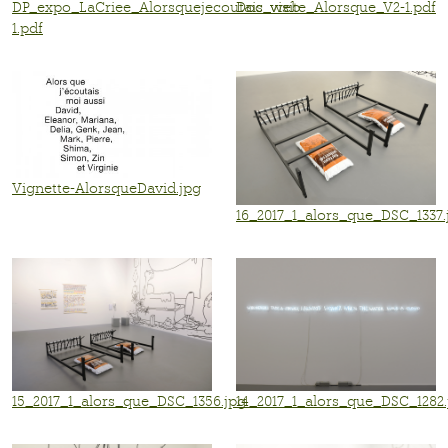
DP_expo_LaCriee_Alorsquejecoutais_web-
Doc_visite_Alorsque_V2-1.pdf
1.pdf
Vignette-AlorsqueDavid.jpg
16_2017_1_alors_que_DSC_1337.
15_2017_1_alors_que_DSC_1356.jpg
14_2017_1_alors_que_DSC_1282.