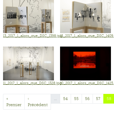
13_2017_1_alors_que_DSC_1398.jpg
12_2017_1_alors_que_DSC_1409
11_2017_1_alors_que_DSC_1328.jpg
10_2017_1_alors_que_DSC_1425
«
‹
…
54
55
56
57
58
Premier
Précédent