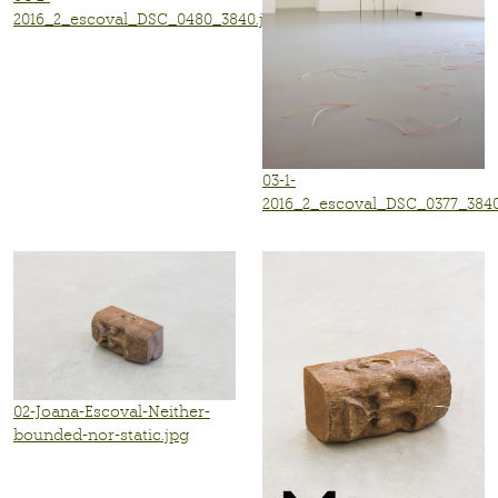
2016_2_escoval_DSC_0480_3840.jpg
03-1-
2016_2_escoval_DSC_0377_3840
02-Joana-Escoval-Neither-
bounded-nor-static.jpg