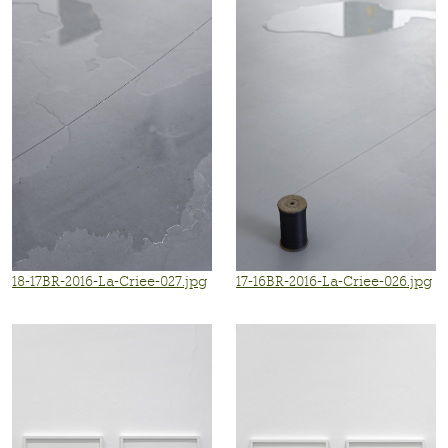
18-17BR-2016-La-Criee-027.jpg
17-16BR-2016-La-Criee-026.jpg