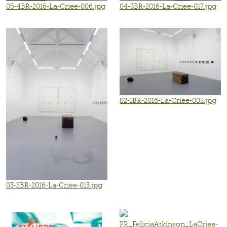
05-4BR-2016-La-Criee-006.jpg
04-3BR-2016-La-Criee-017.jpg
02-1BR-2016-La-Criee-003.jpg
03-2BR-2016-La-Criee-013.jpg
PR_FeliciaAtkinson_LaCriee-