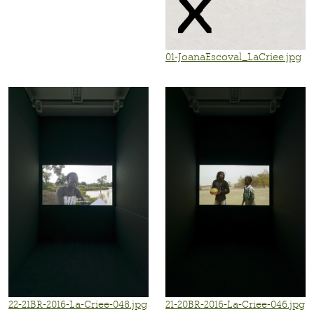
01-JoanaEscoval_LaCriee.jpg
22-21BR-2016-La-Criee-048.jpg
21-20BR-2016-La-Criee-046.jpg