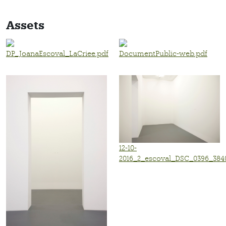
Assets
DP_JoanaEscoval_LaCriee.pdf
DocumentPublic-web.pdf
12-10-
2016_2_escoval_DSC_0396_3840