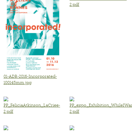
2.pdf
01-ADR-2016-Incorporated-
100145mm.jpg
PP_FeliciaAtkinson_LaCriee-
PP_expo_Exhibition_WhileIWa
2.pdf
2.pdf