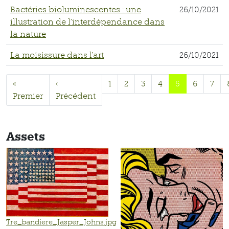
Bactéries bioluminescentes : une
26/10/2021
illustration de l’interdépendance dans
la nature
La moisissure dans l'art
26/10/2021
«
‹
1
2
3
4
5
6
7
Premier
Précédent
Assets
Tre_bandiere_Jasper_Johns.jpg