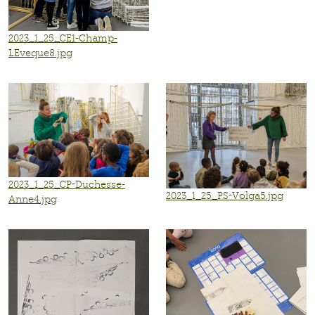
2023_1_25_CE1-Champ-
LEveque8.jpg
2023_1_25_CP-Duchesse-
2023_1_25_PS-Volga5.jpg
Anne4.jpg