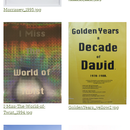
Morrissey_1995.jpg
I-Miss-The-World-of-
GoldenYears_yellow2.jpg
Twist_1994.jpg