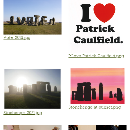
Vote_2015.jpg
I-Love-Patrick-Caulfield.png
Stonehenge-at-sunset.png
Stoehenge_2021.jpg