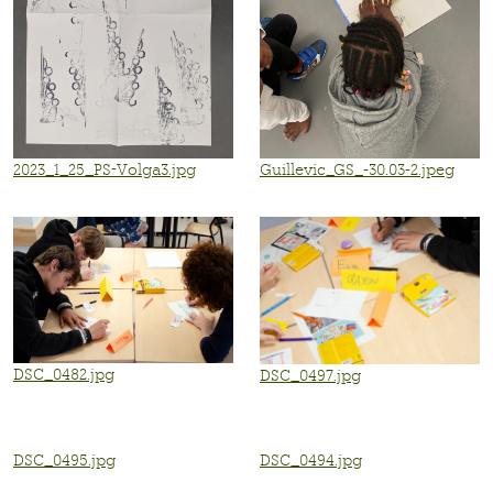
2023_1_25_PS-Volga3.jpg
Guillevic_GS_-30.03-2.jpeg
DSC_0482.jpg
DSC_0497.jpg