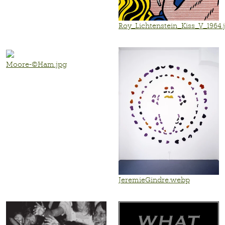
Roy_Lichtenstein_Kiss_V_1964.
Moore-©Ham.jpg
JeremieGindre.webp