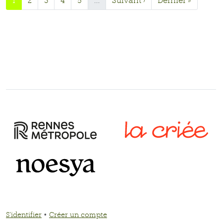
DSC_0481.jpg
DSC_0488.jpg
DSC_0485.jpg
DSC_0486.jpg
DSC_0477.jpg
DSC_0496.jpg
1
2
3
4
5
…
Suivant ›
Dernier »