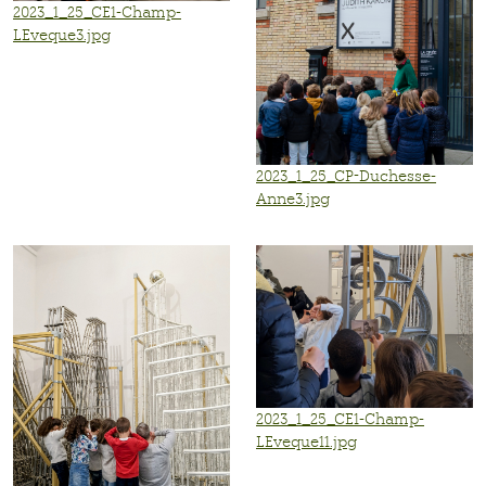
2023_1_25_CE1-Champ-
LEveque3.jpg
2023_1_25_CP-Duchesse-
Anne3.jpg
2023_1_25_CE1-Champ-
LEveque11.jpg