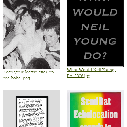
What-Would-Neil-Young-
Keep-your-lectric-eyes-on-
Do_2006.jpg
me-babe.jpeg