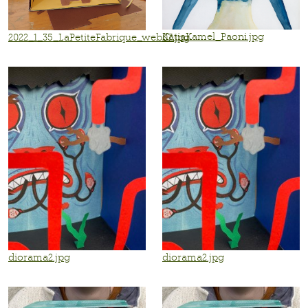
KatiaKamel_Paoni.jpg
2022_1_35_LaPetiteFabrique_web07.jpg
diorama2.jpg
diorama2.jpg