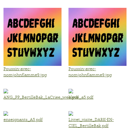
Poussin-avec-
Poussin-avec-
nomjohnflamme9.jpg
nomjohnflamme9.jpg
ANG_PP_BertilleBak_LaCriee_web.pdf
eleve_a5.pdf
enseignants_A5.pdf
Livret_visite_DARK-EN-
CIEL_BertilleBak.pdf