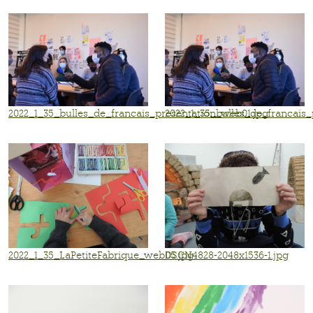
2022_1_35_bulles_de_francais_presentation_web01.jpg
2022_1_35_bulles_de_francais_
2022_1_35_LaPetiteFabrique_web05.jpg
DSCN4828-2048x1536-1.jpg