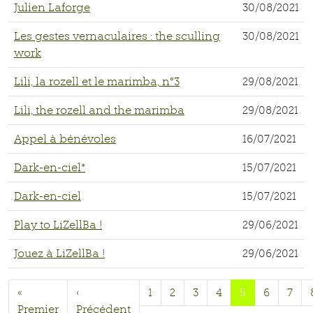
Julien Laforge
30/08/2021
Les gestes vernaculaires : the sculling
30/08/2021
work
Lili, la rozell et le marimba, n°3
29/08/2021
Lili, the rozell and the marimba
29/08/2021
Appel à bénévoles
16/07/2021
Dark-en-ciel*
15/07/2021
Dark-en-ciel
15/07/2021
Play to LiZellBa !
29/06/2021
Jouez à LiZellBa !
29/06/2021
«
‹
1
2
3
4
5
6
7
Premier
Précédent