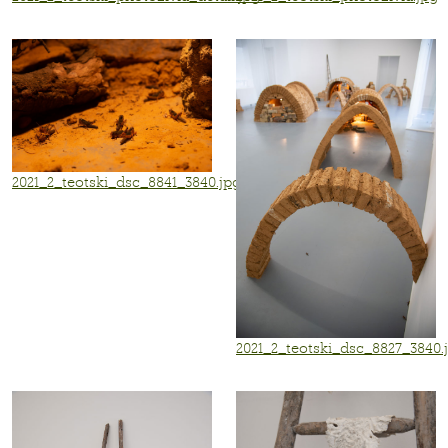
2021_2_teotski_dsc_8841_3840.jpg
2021_2_teotski_dsc_8827_3840.