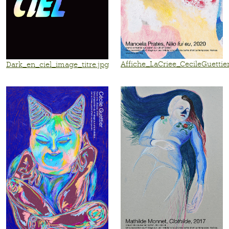
Affiche_LaCriee_CecileGuettier
Dark_en_ciel_image_titre.jpg