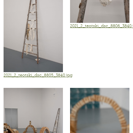
2021_2_teotski_dsc_8806_3840.
2021_2_teotski_dsc_8805_3840.jpg