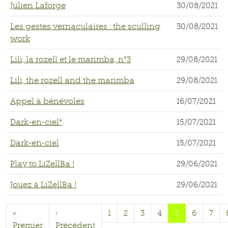
Julien Laforge
30/08/2021
Les gestes vernaculaires : the sculling
30/08/2021
work
Lili, la rozell et le marimba, n°3
29/08/2021
Lili, the rozell and the marimba
29/08/2021
Appel à bénévoles
16/07/2021
Dark-en-ciel*
15/07/2021
Dark-en-ciel
15/07/2021
Play to LiZellBa !
29/06/2021
Jouez à LiZellBa !
29/06/2021
«
‹
1
2
3
4
5
6
7
Premier
Précédent