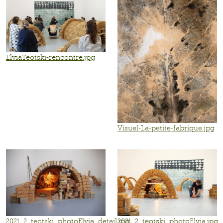
ElviaTeotski-rencontre.jpg
Visuel-La-petite-fabrique.jpg
2021_2_teotski_photoElvia_detail.jpg
2021_2_teotski_photoElvia.jpg