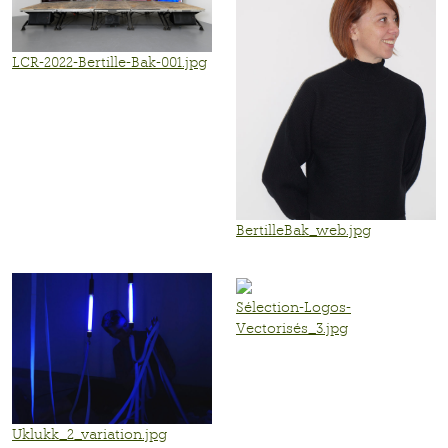
LCR-2022-Bertille-Bak-001.jpg
BertilleBak_web.jpg
Sélection-Logos-
Vectorisés_3.jpg
Uklukk_2_variation.jpg