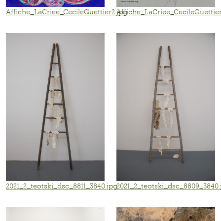
Affiche_LaCriee_CecileGuettier2.jpg
Affiche_LaCriee_CecileGuettier
2021_2_teotski_dsc_8811_3840.jpg
2021_2_teotski_dsc_8809_3840.