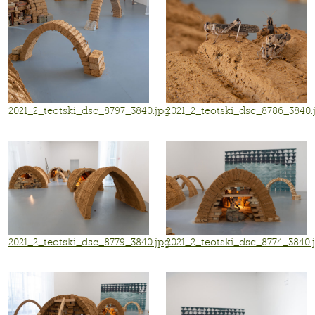
2021_2_teotski_dsc_8797_3840.jpg
2021_2_teotski_dsc_8786_3840.
2021_2_teotski_dsc_8779_3840.jpg
2021_2_teotski_dsc_8774_3840.