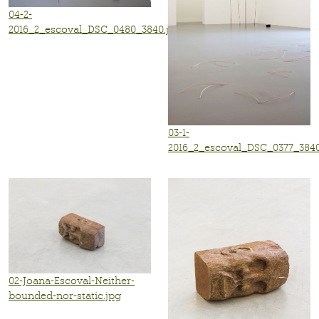
04-2-
2016_2_escoval_DSC_0480_3840.jpg
03-1-
2016_2_escoval_DSC_0377_3840
02-Joana-Escoval-Neither-
bounded-nor-static.jpg