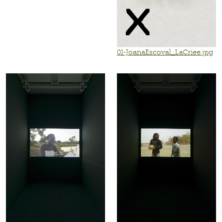
01-JoanaEscoval_LaCriee.jpg