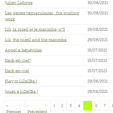
Julien Laforge
30/08/2021
Les gestes vernaculaires : the sculling
30/08/2021
work
Lili, la rozell et le marimba, n°3
29/08/2021
Lili, the rozell and the marimba
29/08/2021
Appel à bénévoles
16/07/2021
Dark-en-ciel*
15/07/2021
Dark-en-ciel
15/07/2021
Play to LiZellBa !
29/06/2021
Jouez à LiZellBa !
29/06/2021
«
‹
1
2
3
4
5
6
7
Premier
Précédent