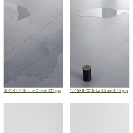
18-17BR-2016-La-Criee-027.jpg
17-16BR-2016-La-Criee-026.jpg