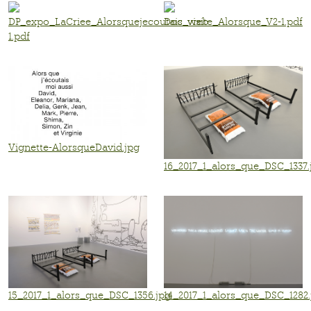
DP_expo_LaCriee_Alorsquejecoutais_web-
Doc_visite_Alorsque_V2-1.pdf
1.pdf
Vignette-AlorsqueDavid.jpg
16_2017_1_alors_que_DSC_1337.
15_2017_1_alors_que_DSC_1356.jpg
14_2017_1_alors_que_DSC_1282.