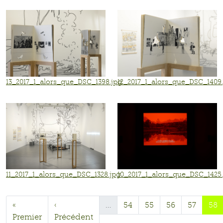
13_2017_1_alors_que_DSC_1398.jpg
12_2017_1_alors_que_DSC_1409
11_2017_1_alors_que_DSC_1328.jpg
10_2017_1_alors_que_DSC_1425
«
‹
…
54
55
56
57
58
Premier
Précédent