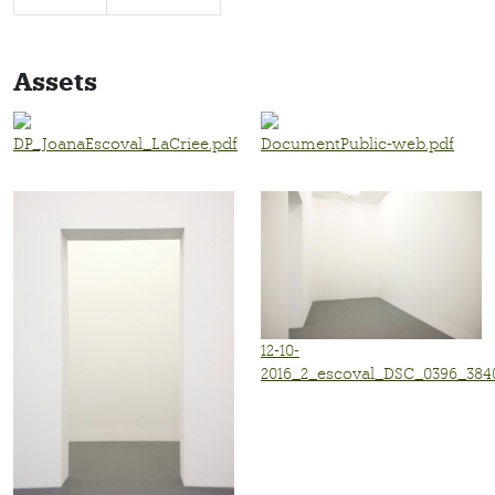
Assets
DP_JoanaEscoval_LaCriee.pdf
DocumentPublic-web.pdf
12-10-
2016_2_escoval_DSC_0396_3840