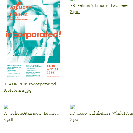
PR_FeliciaAtkinson_LaCriee-
2.pdf
01-ADR-2016-Incorporated-
100145mm.jpg
PP_FeliciaAtkinson_LaCriee-
PP_expo_Exhibition_WhileIWa
2.pdf
2.pdf