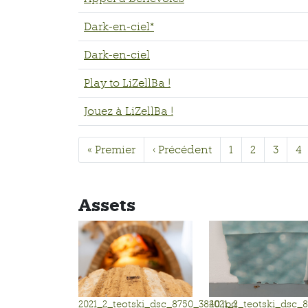
Dark-en-ciel*
Dark-en-ciel
Play to LiZellBa !
Jouez à LiZellBa !
« Premier
‹ Précédent
1
2
3
4
Assets
2021_2_teotski_dsc_8750_3840.jpg
2021_2_teotski_dsc_