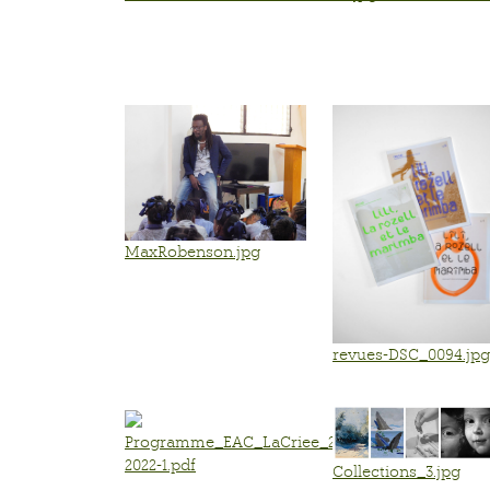
MaxRobenson.jpg
revues-DSC_0094.jpg
Programme_EAC_LaCriee_2021-
2022-1.pdf
Collections_3.jpg