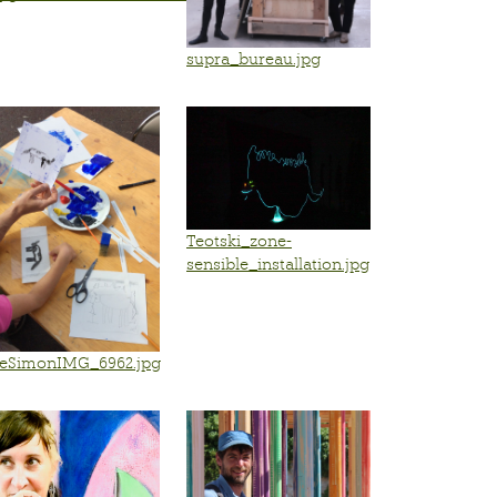
supra_bureau.jpg
G.pdf
Teotski_zone-
sensible_installation.jpg
neSimonIMG_6962.jpg