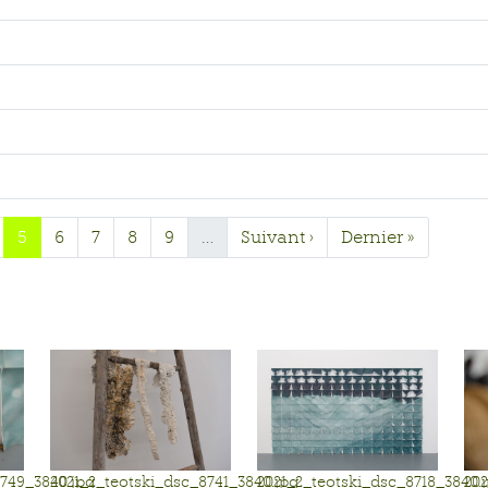
5
6
7
8
9
…
Suivant ›
Dernier »
8749_3840.jpg
2021_2_teotski_dsc_8741_3840.jpg
2021_2_teotski_dsc_8718_3840.
202