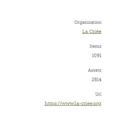
Organisation
La Criée
Items
1091
Assets
2814
Url
https://www.la-criee.org