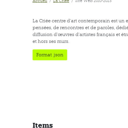
Accueil
La Criée
Site Web 2010-2023
La Criée centre d’art contemporain est un 
pensées, de rencontres et de paroles, dédié
diffusion d’œuvres d’artistes français et 
et hors ses murs.
Format .json
Items