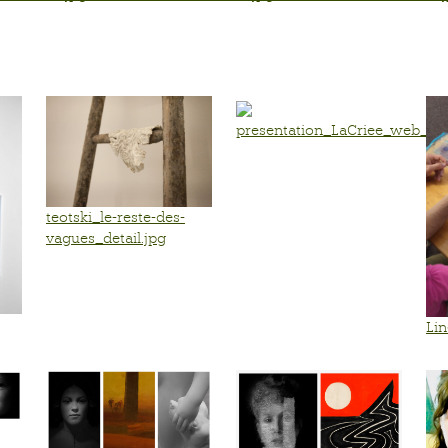
presentation_LaCriee_web_EN
teotski_le-reste-des-
vagues_detail.jpg
Li