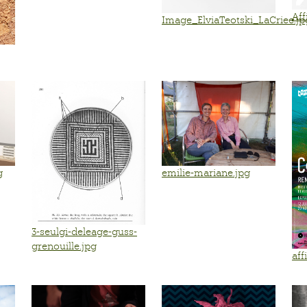
Aff
Image_ElviaTeotski_LaCriee.jp
g
emilie-mariane.jpg
3-seulgi-deleage-guss-
grenouille.jpg
aff