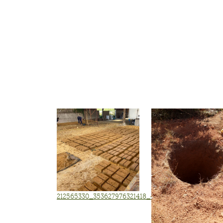
212565330_353627976321418_4520984022529255964