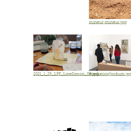
mineur-mineur.jpg
2021_1_25_LPF_LineSimon_08.jpg
mediationJockum.jp