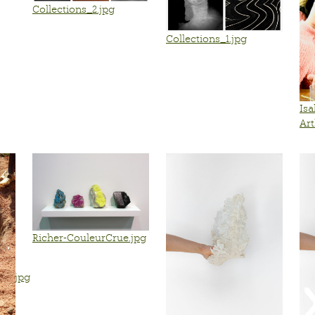
Collections_2.jpg
Collections_1.jpg
Isa
Art
Richer-CouleurCrue.jpg
_n.jpg