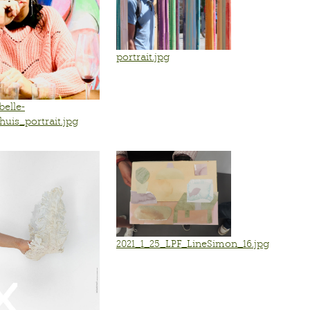
portrait.jpg
belle-
huis_portrait.jpg
2021_1_25_LPF_LineSimon_16.jpg