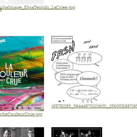
icheImage_ElviaTeotski_LaCriee.jpg
g
193732285_564445701208151_25600318871
icheCouleurCrue.jpg