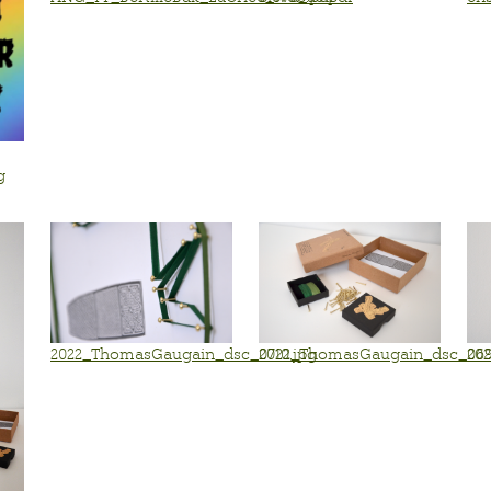
g
2022_ThomasGaugain_dsc_0710.jpg
2022_ThomasGaugain_dsc_069
20