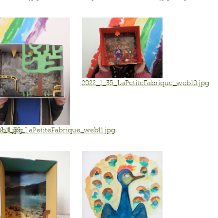
2022_1_35_LaPetiteFabrique_web10.jpg
b11.jpg
2_1_35_LaPetiteFabrique_web11.jpg