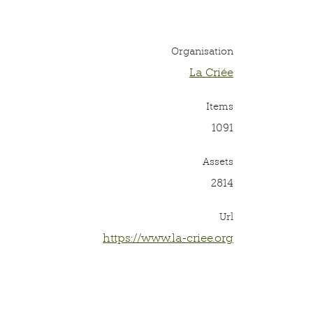
Organisation
La Criée
Items
1091
Assets
2814
Url
https://www.la-criee.org