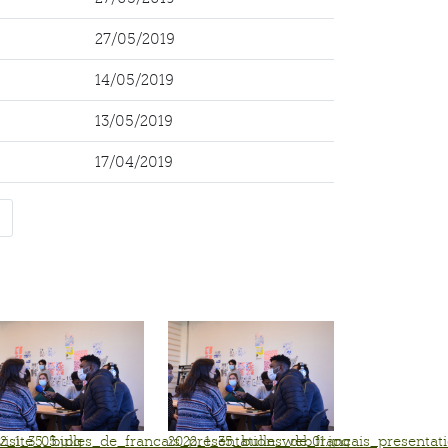
27/05/2019
14/05/2019
13/05/2019
17/04/2019
isite_05.jpg
2_1_35_bulles_de_francais_presentation_web01.jpg
2022_1_35_bulles_de_francais_presentat