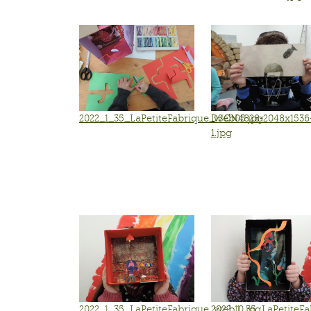
2022_1_35_LaPetiteFabrique_web05.jpg
DSCN4828-2048x1536
1.jpg
2022_1_35_LaPetiteFabrique_web10.jpg
2022_1_35_LaPetiteF