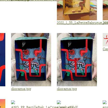
2022_1_35_LaPetiteFabrique_w
202
Cap
diorama.jpg
diorama.jpg
ANG_PP_BertilleBak_LaCriee_web.pdf
eleve_a5.pdf
en