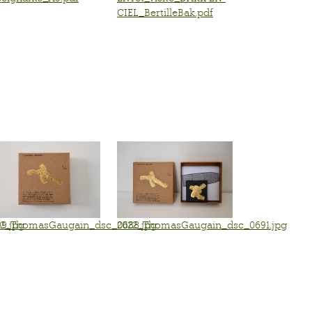
CIEL_BertilleBak.pdf
9.jpg
22_ThomasGaugain_dsc_0688.jpg
2022_ThomasGaugain_dsc_0691.jpg