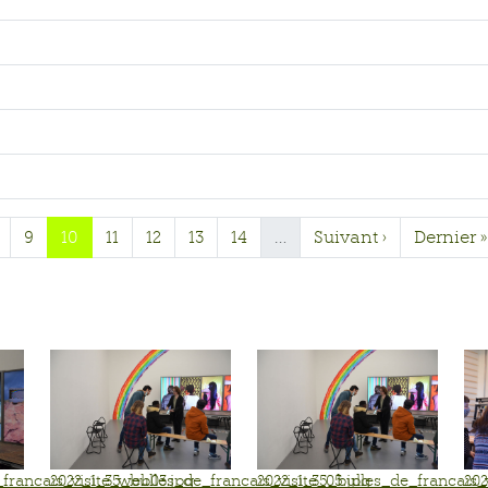
9
10
11
12
13
14
…
Suivant ›
Dernier »
francais_visite_web03.jpg
2022_1_35_bulles_de_francais_visite_05.jpg
2022_1_35_bulles_de_francais_v
202