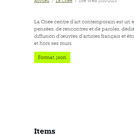
Accueil
La Criée
Site Web 2010-2023
La Criée centre d’art contemporain est un 
pensées, de rencontres et de paroles, dédié
diffusion d’œuvres d’artistes français et 
et hors ses murs.
Format .json
Items