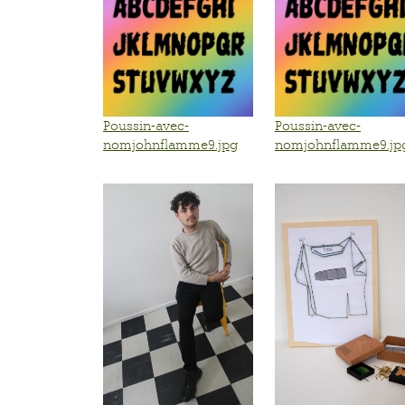
Poussin-avec-
Poussin-avec-
nomjohnflamme9.jpg
nomjohnflamme9.jp