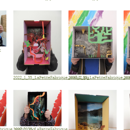
-
2022_1_35_LaPetiteFabrique_web12.jpg
2022_1_35_LaPetiteFabrique_we
202
abrique_web09.jpg
2022_1_35_LaPetiteFabrique_web09.jpg