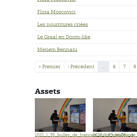
Flora Moscovici
Les nourritures criées
Le Graal en Doom-like
Meriem Bennani
« Premier
‹ Précédent
…
6
7
8
Assets
2022_1_35_bulles_de_francais_visite_web03.jpg
2022_1_35_bulles_de_