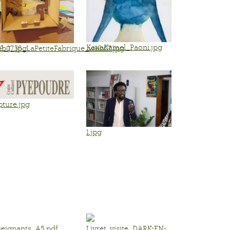
KatiaKamel_Paoni.jpg
eb07.jpg
2_1_35_LaPetiteFabrique_web07.jpg
ture.jpg
1.jpg
seignants_A5.pdf
Livret_visite_DARK-EN-