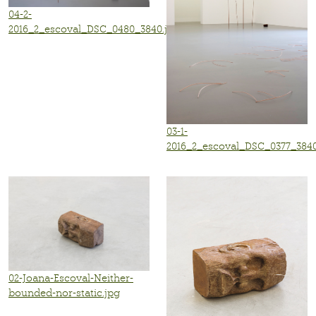
04-2-
2016_2_escoval_DSC_0480_3840.jpg
03-1-
2016_2_escoval_DSC_0377_3840
02-Joana-Escoval-Neither-
bounded-nor-static.jpg