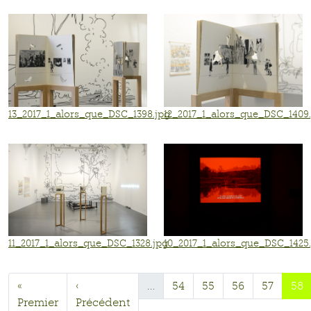
13_2017_1_alors_que_DSC_1398.jpg
12_2017_1_alors_que_DSC_1409
11_2017_1_alors_que_DSC_1328.jpg
10_2017_1_alors_que_DSC_1425
«
‹
…
54
55
56
57
58
Premier
Précédent