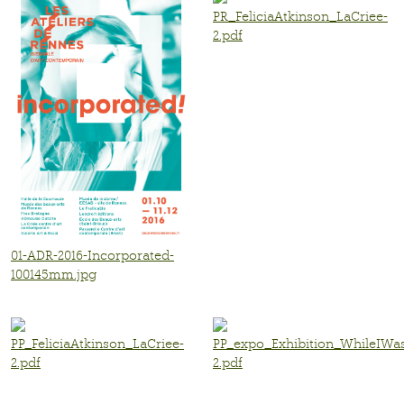
PR_FeliciaAtkinson_LaCriee-
2.pdf
01-ADR-2016-Incorporated-
100145mm.jpg
PP_FeliciaAtkinson_LaCriee-
PP_expo_Exhibition_WhileIWa
2.pdf
2.pdf