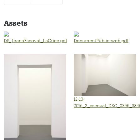
Assets
DP_JoanaEscoval_LaCriee.pdf
DocumentPublic-web.pdf
12-10-
2016_2_escoval_DSC_0396_3840