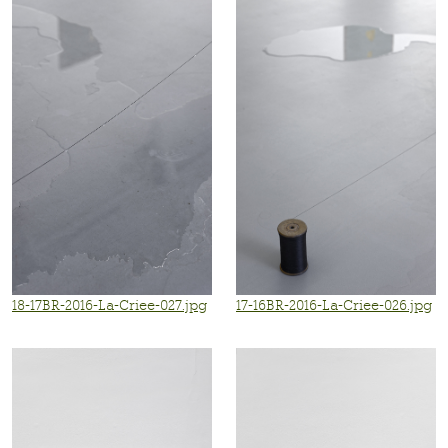
18-17BR-2016-La-Criee-027.jpg
17-16BR-2016-La-Criee-026.jpg