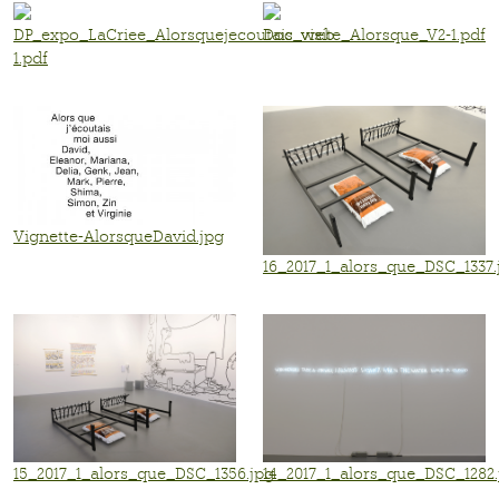
DP_expo_LaCriee_Alorsquejecoutais_web-
Doc_visite_Alorsque_V2-1.pdf
1.pdf
Vignette-AlorsqueDavid.jpg
16_2017_1_alors_que_DSC_1337.
15_2017_1_alors_que_DSC_1356.jpg
14_2017_1_alors_que_DSC_1282.