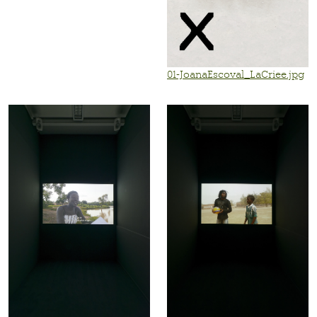
01-JoanaEscoval_LaCriee.jpg