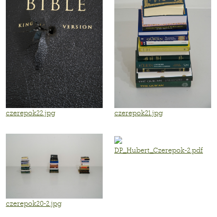
czerepok22.jpg
czerepok21.jpg
DP_Hubert_Czerepok-2.pdf
czerepok20-2.jpg