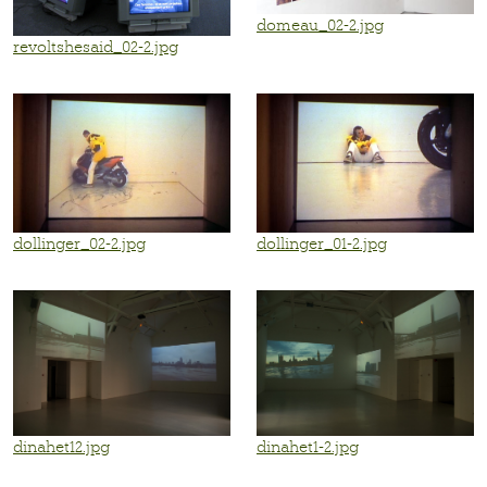
domeau_02-2.jpg
revoltshesaid_02-2.jpg
dollinger_02-2.jpg
dollinger_01-2.jpg
dinahet12.jpg
dinahet1-2.jpg