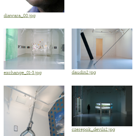
diawara_00.jpg
daudin2.jpg
exchange_01-3.jpg
czerepok_devils2.jpg