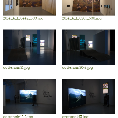
2014_4_1_6442_600.jpg
2014_4_1_6261_600.jpg
cottencin31.jpg
cottencin30-2.jpg
cottencin12-2.jpg
czerepok13.jpg