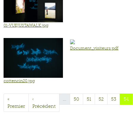
01-VUEJUSTAWALK.jpg
Document_visiteurs.pdf
cottencin20.jpg
«
‹
…
50
51
52
53
54
Premier
Précédent