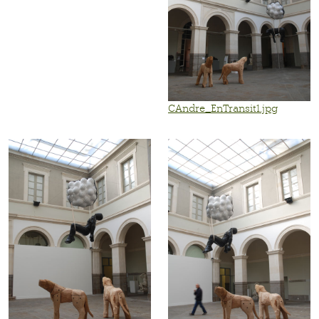
CAndre_EnTransit1.jpg