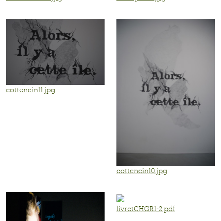
cottencin11.jpg
cottencin10.jpg
livretCHGR1-2.pdf