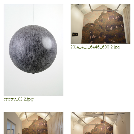
2014_4_1_6446_600-2.jpg
crotty_02-2.jpg