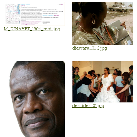
M_DINAHET_1904_mail.jpg
diawara_01-2.jpg
deridder_01.jpg