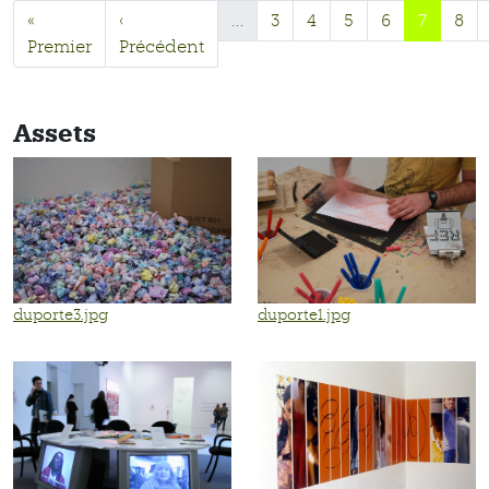
«
‹
…
3
4
5
6
7
8
Premier
Précédent
Assets
duporte3.jpg
duporte1.jpg