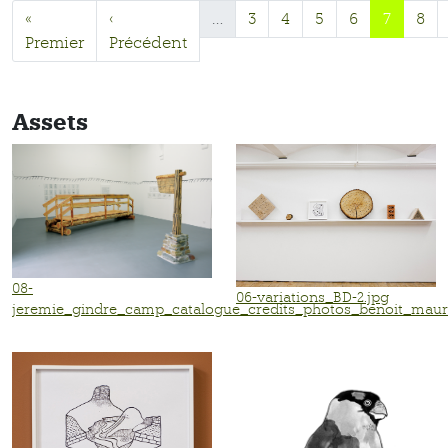
«
‹
…
3
4
5
6
7
8
Premier
Précédent
Assets
08-
06-variations_BD-2.jpg
jeremie_gindre_camp_catalogue_credits_photos_benoit_maur