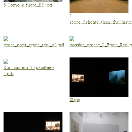
5-Como-si-fuera_BD.jpg
2-
More_delicate_than_the_hist
press_pack_epais_reel_a4.pdf
dossier_presse_L_Epais_Reel.p
Doc_visiteur_LEpaisReel-
4.pdf
12.jpg