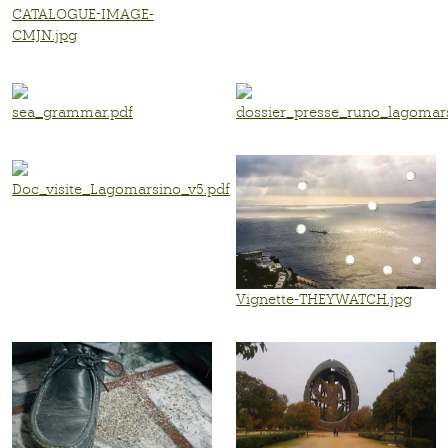
CATALOGUE-IMAGE-
CMJN.jpg
sea_grammar.pdf
dossier_presse_runo_lagomar
Doc_visite_Lagomarsino_v5.pdf
Vignette-THEYWATCH.jpg