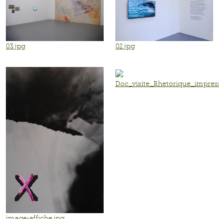
03.jpg
02.jpg
Doc_visite_Rhetorique_impres
image-affiche.jpg