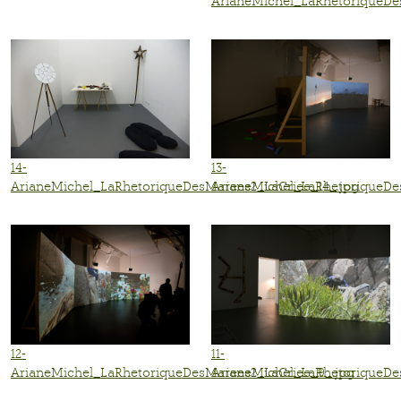
ArianeMichel_LaRhetoriqueDe
14-
13-
ArianeMichel_LaRhetoriqueDesMarees2_LaCriee_14_.jpg
ArianeMichel_LaRhetoriqueDe
11-
12-
ArianeMichel_LaRhetoriqueDe
ArianeMichel_LaRhetoriqueDesMarees2_LaCriee_9_.jpg