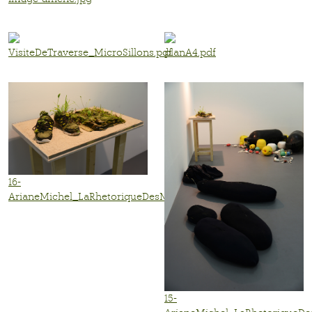
VisiteDeTraverse_MicroSillons.pdf
planA4.pdf
16-
ArianeMichel_LaRhetoriqueDesMarees2_LaCriee_16_.jpg
15-