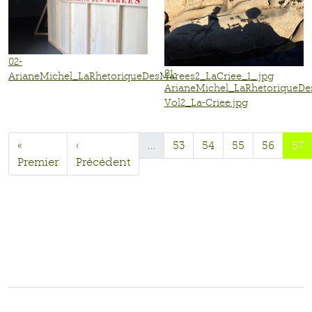
02-
01-
ArianeMichel_LaRhetoriqueDesMarees2_LaCriee_1_.jpg
ArianeMichel_LaRhetoriqueDe
Vol2_La-Criee.jpg
«
‹
…
53
54
55
56
57
Premier
Précédent