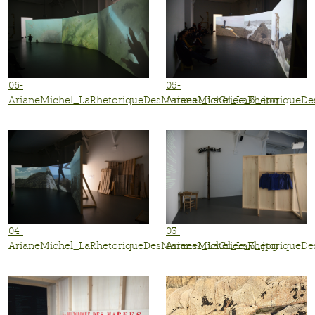
06-
05-
ArianeMichel_LaRhetoriqueDesMarees2_LaCriee_5_.jpg
ArianeMichel_LaRhetoriqueDe
04-
03-
ArianeMichel_LaRhetoriqueDesMarees2_LaCriee_3_.jpg
ArianeMichel_LaRhetoriqueDe