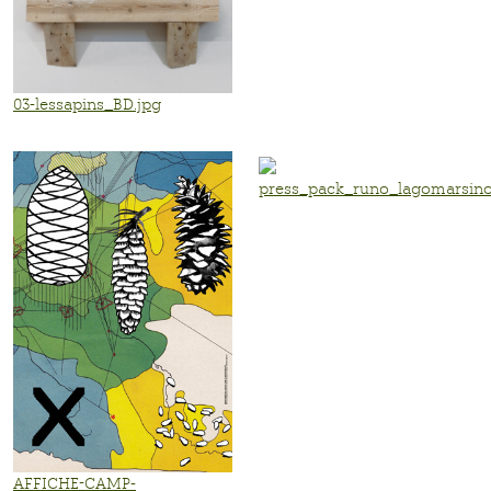
03-lessapins_BD.jpg
press_pack_runo_lagomarsino
AFFICHE-CAMP-