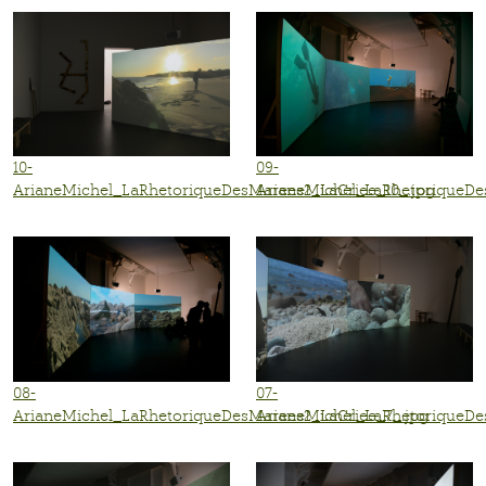
10-
09-
ArianeMichel_LaRhetoriqueDesMarees2_LaCriee_10_.jpg
ArianeMichel_LaRhetoriqueDe
08-
07-
ArianeMichel_LaRhetoriqueDesMarees2_LaCriee_7_.jpg
ArianeMichel_LaRhetoriqueDe