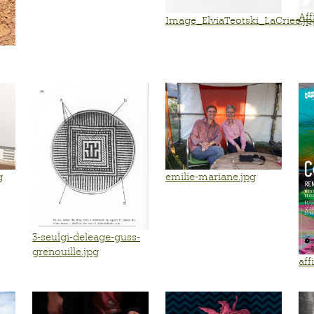
Aff
Image_ElviaTeotski_LaCriee.jp
g
emilie-mariane.jpg
3-seulgi-deleage-guss-
grenouille.jpg
aff