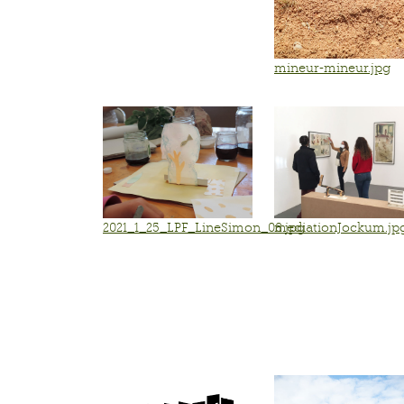
mineur-mineur.jpg
2021_1_25_LPF_LineSimon_08.jpg
mediationJockum.jp