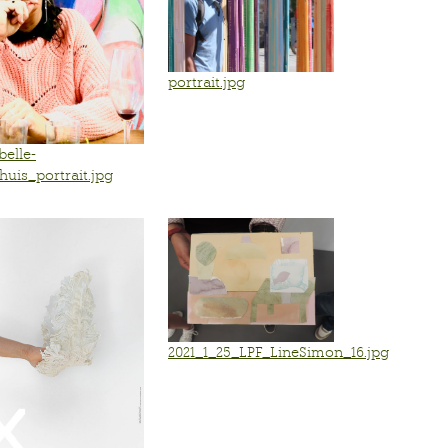
portrait.jpg
belle-
huis_portrait.jpg
2021_1_25_LPF_LineSimon_16.jpg