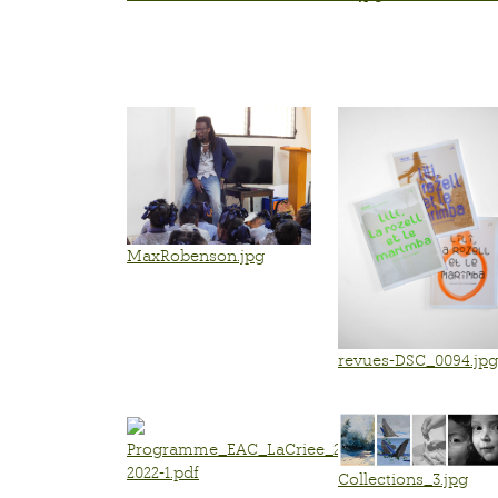
MaxRobenson.jpg
revues-DSC_0094.jpg
Programme_EAC_LaCriee_2021-
2022-1.pdf
Collections_3.jpg