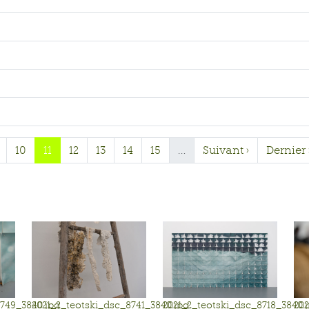
10
11
12
13
14
15
…
Suivant ›
Dernier 
8749_3840.jpg
2021_2_teotski_dsc_8741_3840.jpg
2021_2_teotski_dsc_8718_3840.
202