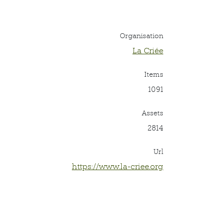
Organisation
La Criée
Items
1091
Assets
2814
Url
https://www.la-criee.org