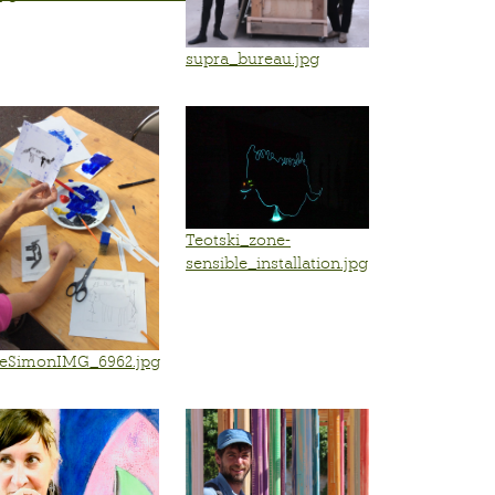
supra_bureau.jpg
G.pdf
Teotski_zone-
sensible_installation.jpg
neSimonIMG_6962.jpg