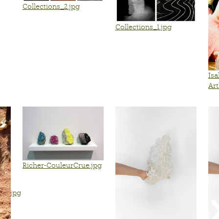
Collections_2.jpg
Collections_1.jpg
Isa
Art
Richer-CouleurCrue.jpg
_n.jpg