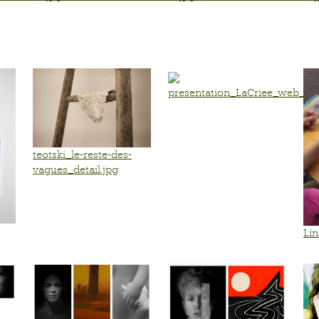
presentation_LaCriee_web_EN
teotski_le-reste-des-
vagues_detail.jpg
Li