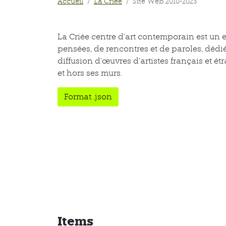
Accueil
La Criée
Site Web 2010-2023
La Criée centre d’art contemporain est un 
pensées, de rencontres et de paroles, dédié
diffusion d’œuvres d’artistes français et 
et hors ses murs.
Format .json
Items