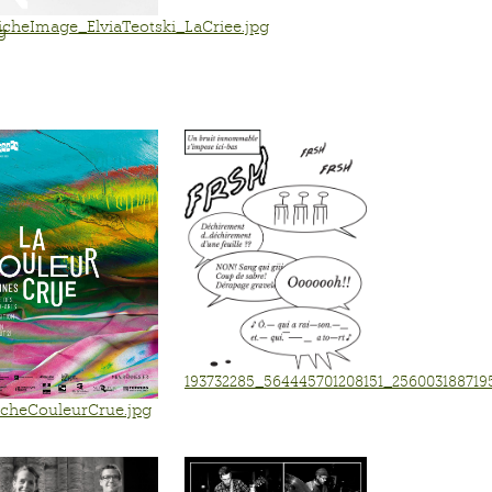
icheImage_ElviaTeotski_LaCriee.jpg
g
193732285_564445701208151_25600318871
icheCouleurCrue.jpg