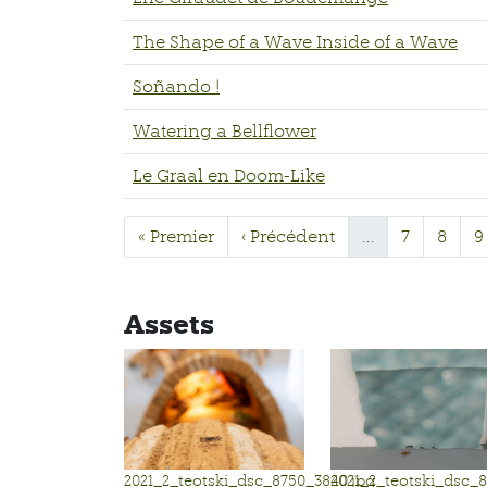
The Shape of a Wave Inside of a Wave
Soñando !
Watering a Bellflower
Le Graal en Doom-Like
« Premier
‹ Précédent
…
7
8
9
Assets
2021_2_teotski_dsc_8750_3840.jpg
2021_2_teotski_dsc_