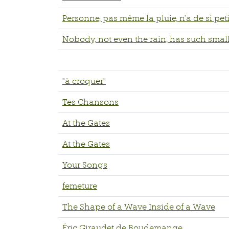
Personne, pas même la pluie, n’a de si pet
Nobody, not even the rain, has such smal
"à croquer"
Tes Chansons
At the Gates
At the Gates
Your Songs
femeture
The Shape of a Wave Inside of a Wave
Éric Giraudet de Boudemange