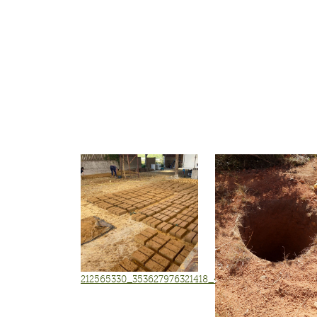
212565330_353627976321418_4520984022529255964