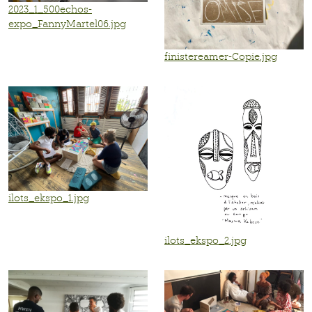
2023_1_500echos-
expo_FannyMartel06.jpg
finistereamer-Copie.jpg
ilots_ekspo_1.jpg
ilots_ekspo_2.jpg