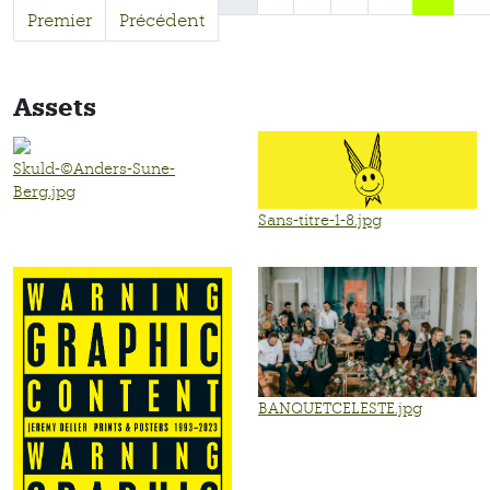
Premier
Précédent
Assets
Skuld-©Anders-Sune-
Berg.jpg
Sans-titre-1-8.jpg
BANQUETCELESTE.jpg