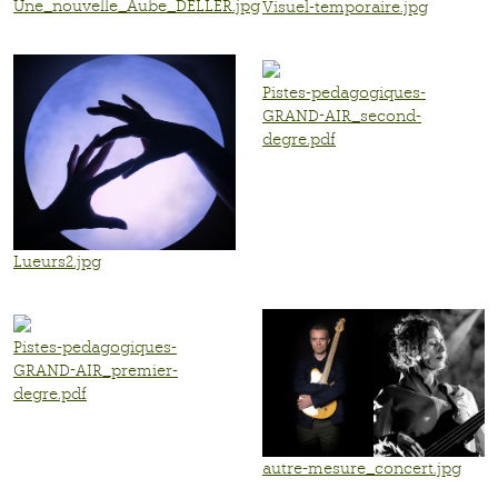
Une_nouvelle_Aube_DELLER.jpg
Visuel-temporaire.jpg
Pistes-pedagogiques-
GRAND-AIR_second-
degre.pdf
Lueurs2.jpg
Pistes-pedagogiques-
GRAND-AIR_premier-
degre.pdf
autre-mesure_concert.jpg