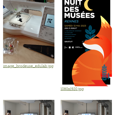
image_brodeuse_edulab.jpg
1080x1920.jpg