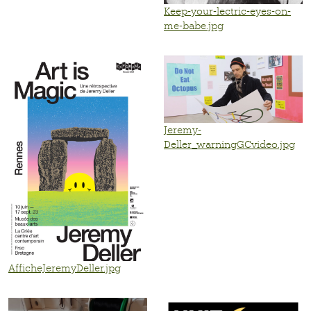
Keep-your-lectric-eyes-on-
me-babe.jpg
Jeremy-
Deller_warningGCvideo.jpg
AfficheJeremyDeller.jpg