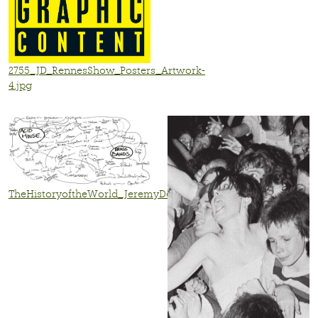
2755_JD_RennesShow_Posters_Artwork-
4.jpg
TheHistoryoftheWorld_JeremyDeller.jpg