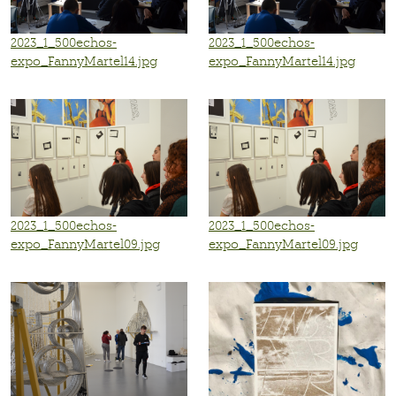
2023_1_500echos-
2023_1_500echos-
expo_FannyMartel14.jpg
expo_FannyMartel14.jpg
2023_1_500echos-
2023_1_500echos-
expo_FannyMartel09.jpg
expo_FannyMartel09.jpg