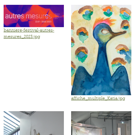
banniere-festival-autres-
mesures_2023.jpg
affiche_multiple_Katia.jpg