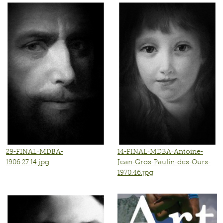
29-FINAL-MDBA-
14-FINAL-MDBA-Antoine-
1906.27.14.jpg
Jean-Gros-Paulin-des-Ours-
1970.46.jpg