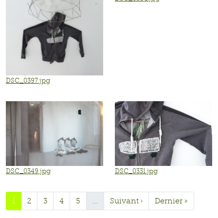
DSC_0397.jpg
DSC_0349.jpg
DSC_0331.jpg
1
2
3
4
5
…
Suivant ›
Dernier »